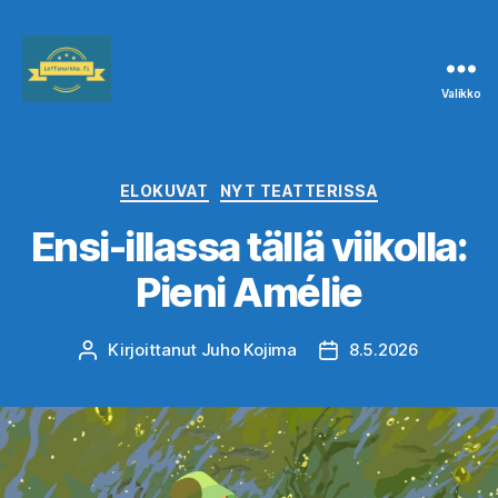
Valikko
Leffanurkka.fi
Kategoriat
ELOKUVAT
NYT TEATTERISSA
Ensi-illassa tällä viikolla:
Pieni Amélie
Kirjoittanut
Juho Kojima
8.5.2026
Kirjoittaja
Julkaisupäivämäärä