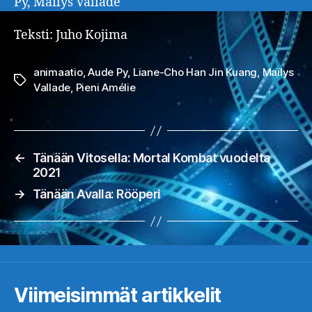
Py, Maïlys Vallade
Teksti: Juho Kojima
animaatio
,
Aude Py
,
Liane-Cho Han Jin Kuang
,
Maïlys
Avainsanat
Vallade
,
Pieni Amélie
←
Tänään Vitosella: Mortal Kombat vuodelta
2021
→
Tänään Avalla: Rööperi
Viimeisimmät artikkelit