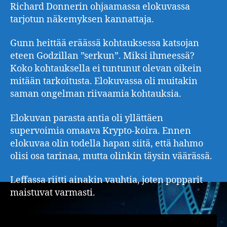
Richard Donnerin ohjaamassa elokuvassa
tarjotun näkemyksen kannattaja.
Gunn heittää eräässä kohtauksessa katsojan
eteen Godzillan ”serkun”. Miksi ihmeessä?
Koko kohtauksella ei tuntunut olevan oikein
mitään tarkoitusta. Elokuvassa oli muitakin
saman ongelman riivaamia kohtauksia.
Elokuvan parasta antia oli yllättäen
supervoimia omaava Krypto-koira. Ennen
elokuvaa olin todella hapan siitä, että hahmo
olisi osa tarinaa, mutta olinkin täysin väärässä.
Leffassa riitti ainakin vauhtia, joten popparit
maistuvat varmasti.