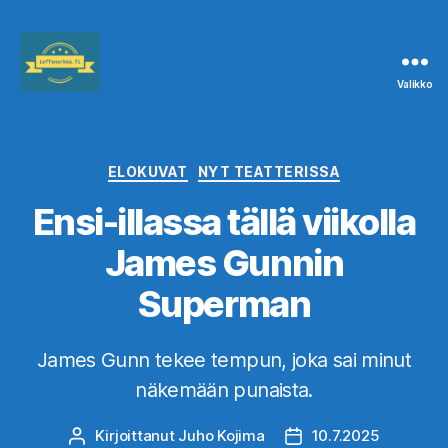
Valikko
Leffanurkka.fi
Kategoriat
ELOKUVAT
NYT TEATTERISSA
Ensi-illassa tällä viikolla
James Gunnin
Superman
James Gunn tekee tempun, joka sai minut
näkemään punaista.
Kirjoittanut
Juho Kojima
10.7.2025
Kirjoittaja
Julkaisupäivämäärä