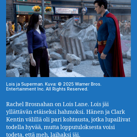
Lois ja Superman. Kuva: © 2025 Warner Bros.
Entertainment Inc. All Rights Reserved.
Rachel Brosnahan on Lois Lane. Lois jäi
yllättävän etäiseksi hahmoksi. Hänen ja Clark
Kentin välillä oli pari kohtausta, jotka lupailivat
todella hyvää, mutta lopputuloksesta voisi
todeta, että meh, laihaksi jäi.