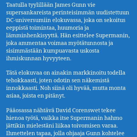
Taatulla tyylillään James Gunn vie
supersankareista perinteisimmän uudistettuun
DC-universumiin elokuvassa, joka on sekoitus
eeppistä toimintaa, huumoria ja
lämminhenkisyyttä. Hän esittelee Supermanin,
joka ammentaa voimaa myötätunnosta ja
sisimmästään kumpuavasta uskosta
ihmiskunnan hyvyyteen.
Tätä elokuvaa on ainakin markkinoitu todella
tehokkaasti, joten odotin sen näkemistä
innokkaasti. Noh siinä oli hyvää, mutta monta
asiaa, joista en pitänyt.
Pääosassa nähtävä David Corenswet tekee
hienoa työtä, vaikka itse Supermanin hahmo
jättikin mielestäni liikaa toivomisen varaa.
Ihmettelen tapaa, jolla ohjaaja Gunn kohtelee