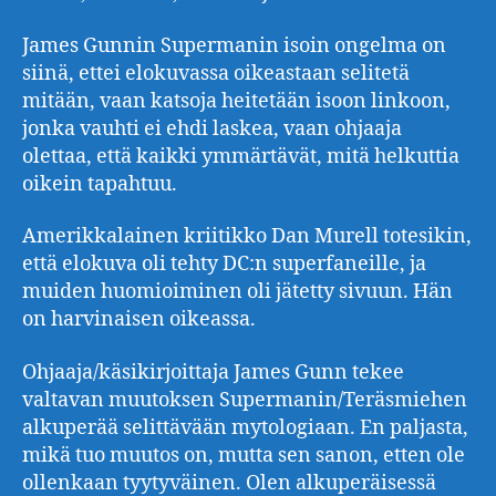
James Gunnin Supermanin isoin ongelma on
siinä, ettei elokuvassa oikeastaan selitetä
mitään, vaan katsoja heitetään isoon linkoon,
jonka vauhti ei ehdi laskea, vaan ohjaaja
olettaa, että kaikki ymmärtävät, mitä helkuttia
oikein tapahtuu.
Amerikkalainen kriitikko Dan Murell totesikin,
että elokuva oli tehty DC:n superfaneille, ja
muiden huomioiminen oli jätetty sivuun. Hän
on harvinaisen oikeassa.
Ohjaaja/käsikirjoittaja James Gunn tekee
valtavan muutoksen Supermanin/Teräsmiehen
alkuperää selittävään mytologiaan. En paljasta,
mikä tuo muutos on, mutta sen sanon, etten ole
ollenkaan tyytyväinen. Olen alkuperäisessä