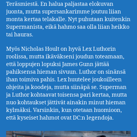
Teräsmiestä. En halua paljastaa elokuvan
juonta, mutta supersankarimme joutuu liian
monta kertaa telakalle. Nyt puhutaan kuitenkin
Supermanista, eikä hahmo saa olla liian heikko
tai hauras.
Myös Nicholas Hoult on hyvä Lex Luthorin
roolissa, mutta ikäväkseni joudun toteamaan,
että loppujen lopuksi James Gunn jättää
pahiksensa hieman sivuun. Luthor on sinänsä
ihan toimiva pahis. Lex huutelee joukoilleen
ohjeita ja koodeja, mutta siinäpä se. Superman
ja Luthor kohtaavat toisensa pari kertaa, mutta
nuo kohtaukset jättivät ainakin minut hieman
kylmäksi. Varsinkin, kun otetaan huomioon,
että kyseiset hahmot ovat DC:n legendoja.