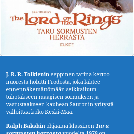
J. R. R. Tolkienin
eeppinen tarina kertoo
nuoresta hobitti Frodosta, joka lähtee
ennennäkemättömään seikkailuun
tuhotakseen maagisen sormuksen ja
vastustaakseen kauhean Sauronin yritystä
valloittaa koko Keski-Maa.
Ralph Bakshin
ohjaama klassinen
Taru
sormusten herrasta
vuodelta 1978 on