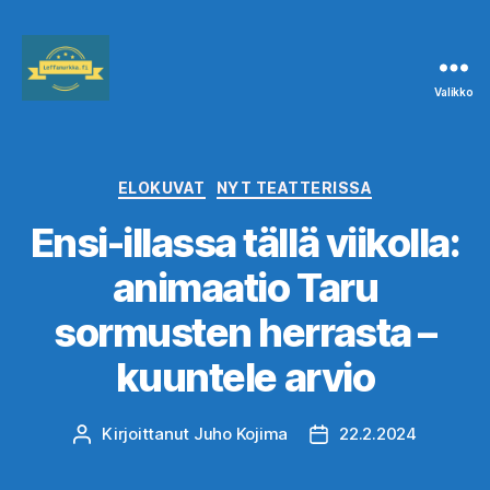
Valikko
Leffanurkka.fi
Kategoriat
ELOKUVAT
NYT TEATTERISSA
Ensi-illassa tällä viikolla:
animaatio Taru
sormusten herrasta –
kuuntele arvio
Kirjoittanut
Juho Kojima
22.2.2024
Kirjoittaja
Julkaisupäivämäärä