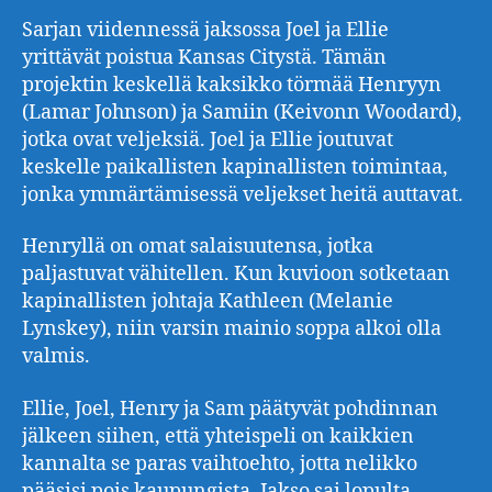
Sarjan viidennessä jaksossa Joel ja Ellie
yrittävät poistua Kansas Citystä. Tämän
projektin keskellä kaksikko törmää Henryyn
(Lamar Johnson) ja Samiin (Keivonn Woodard),
jotka ovat veljeksiä. Joel ja Ellie joutuvat
keskelle paikallisten kapinallisten toimintaa,
jonka ymmärtämisessä veljekset heitä auttavat.
Henryllä on omat salaisuutensa, jotka
paljastuvat vähitellen. Kun kuvioon sotketaan
kapinallisten johtaja Kathleen (Melanie
Lynskey), niin varsin mainio soppa alkoi olla
valmis.
Ellie, Joel, Henry ja Sam päätyvät pohdinnan
jälkeen siihen, että yhteispeli on kaikkien
kannalta se paras vaihtoehto, jotta nelikko
pääsisi pois kaupungista. Jakso sai lopulta