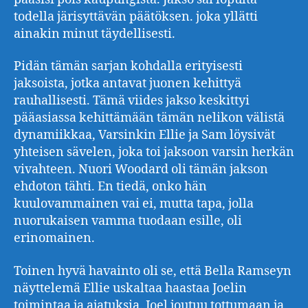
todella järisyttävän päätöksen. joka yllätti
ainakin minut täydellisesti.
Pidän tämän sarjan kohdalla erityisesti
jaksoista, jotka antavat juonen kehittyä
rauhallisesti. Tämä viides jakso keskittyi
pääasiassa kehittämään tämän nelikon välistä
dynamiikkaa, Varsinkin Ellie ja Sam löysivät
yhteisen sävelen, joka toi jaksoon varsin herkän
vivahteen. Nuori Woodard oli tämän jakson
ehdoton tähti. En tiedä, onko hän
kuulovammainen vai ei, mutta tapa, jolla
nuorukaisen vamma tuodaan esille, oli
erinomainen.
Toinen hyvä havainto oli se, että Bella Ramseyn
näyttelemä Ellie uskaltaa haastaa Joelin
toimintaa ja ajatuksia. Joel joutuu tottumaan ja