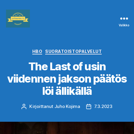
Valikko
Leffanurkka.fi
Kategoriat
HBO
SUORATOISTOPALVELUT
The Last of usin
viidennen jakson päätös
löi ällikällä
Kirjoittanut
Juho Kojima
7.3.2023
Kirjoittaja
Julkaisupäivämäärä